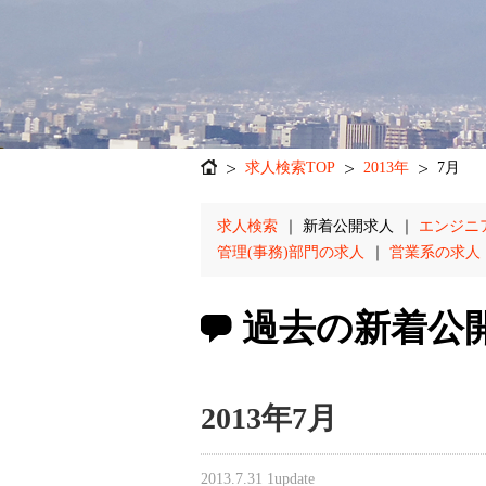
求人検索TOP
2013年
7月
求人検索
｜
新着公開求人
｜
エンジニ
管理(事務)部門の求人
｜
営業系の求人
過去の新着公
2013年7月
2013.7.31
1update