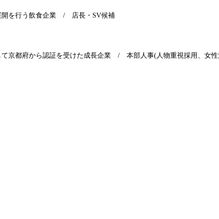
展開を行う飲食企業
/
店長・
SV
候補
して京都府から認証を受けた成長企業
/
本部人事
(
人物重視採用、女性