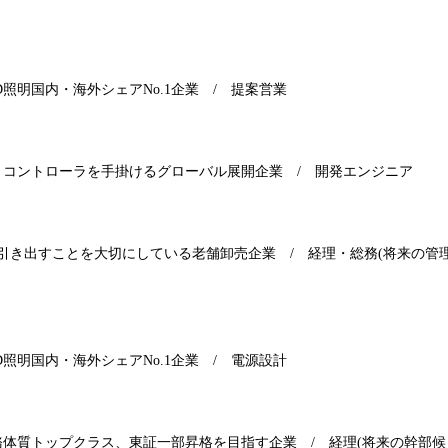
D
照明国内・海外シェア
No.1
企業
/
提案営業
・コントローラを手掛けるグローバル展開企業
/
開発エンジニア
を引き出すことを大切にしている老舗卸売企業
/
経理・総務
(
将来の管
D
照明国内・海外シェア
No.1
企業
/
電源設計
務体質トップクラス、東証一部昇格を目指す企業
/
経理
(
将来の幹部候