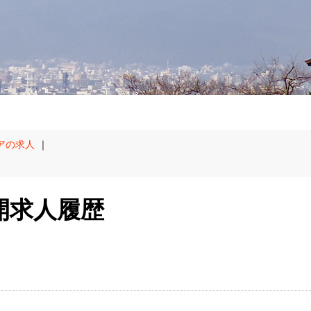
アの求人
｜
開求人履歴