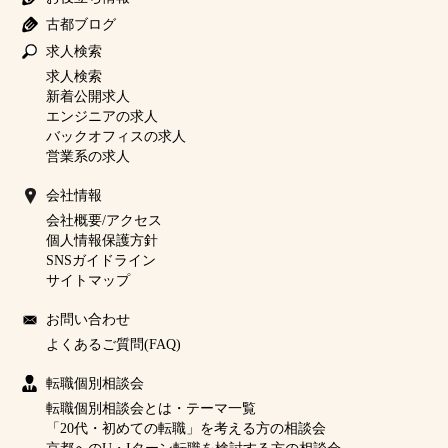
古都ブログ
求人検索
求人検索
新着公開求人
エンジニアの求人
バックオフィスの求人
営業系の求人
会社情報
会社概要/アクセス
個人情報保護方針
SNSガイドライン
サイトマップ
お問い合わせ
よくあるご質問(FAQ)
転職個別相談会
転職個別相談会とは・テーマ一覧
「20代・初めての転職」を考える方の相談会