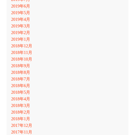
2019年6月
2019年5月
2019年4月
2019年3月
2019年2月
2019年1月
2018年12月
2018年11月
2018年10月
2018年9月
2018年8月
2018年7月
2018年6月
2018年5月
2018年4月
2018年3月
2018年2月
2018年1月
2017年12月
2017年11月