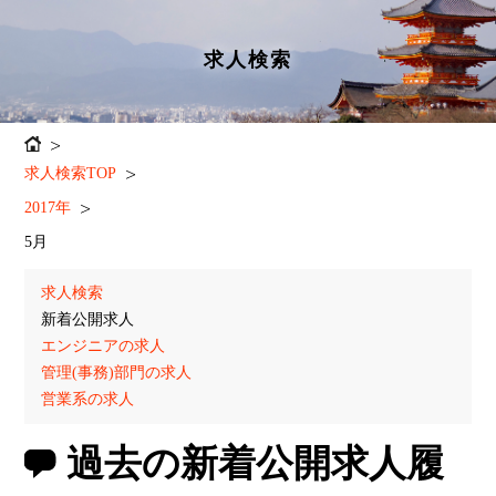
求人検索
求人検索TOP
2017年
5月
求人検索
新着公開求人
エンジニアの求人
管理(事務)部門の求人
営業系の求人
過去の新着公開求人履