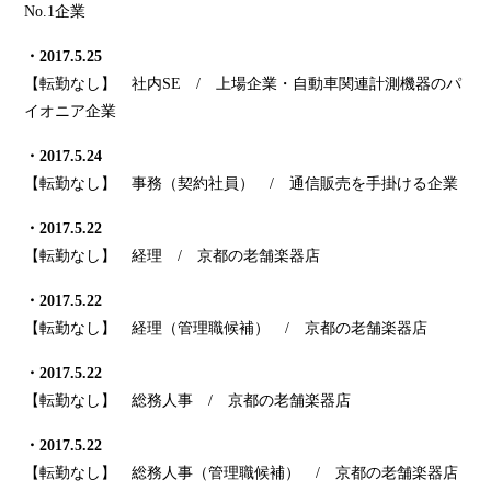
No.1企業
・2017.5.25
【転勤なし】 社内SE / 上場企業・自動車関連計測機器のパ
イオニア企業
・2017.5.24
【転勤なし】 事務（契約社員） / 通信販売を手掛ける企業
・2017.5.22
【転勤なし】 経理 / 京都の老舗楽器店
・2017.5.22
【転勤なし】 経理（管理職候補） / 京都の老舗楽器店
・2017.5.22
【転勤なし】 総務人事 / 京都の老舗楽器店
・2017.5.22
【転勤なし】 総務人事（管理職候補） / 京都の老舗楽器店