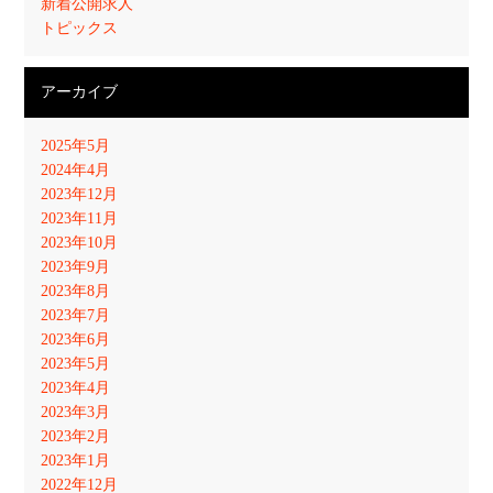
新着公開求人
トピックス
アーカイブ
2025年5月
2024年4月
2023年12月
2023年11月
2023年10月
2023年9月
2023年8月
2023年7月
2023年6月
2023年5月
2023年4月
2023年3月
2023年2月
2023年1月
2022年12月