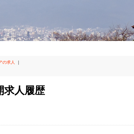
アの求人
｜
開求人履歴