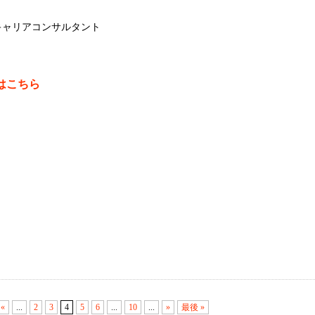
キャリアコンサルタント
はこちら
«
...
2
3
4
5
6
...
10
...
»
最後 »