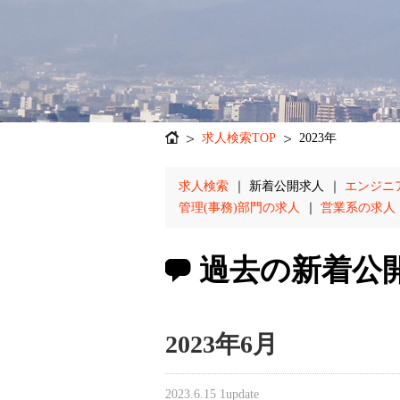
求人検索TOP
2023年
求人検索
｜
新着公開求人
｜
エンジニ
管理(事務)部門の求人
｜
営業系の求人
過去の新着公
2023年6月
2023.6.15
1update