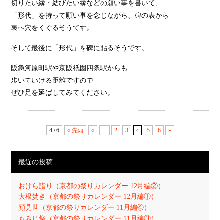
切りたい縁・結びたい縁などの願い事を書いて、
「形代」を持って願い事を念じながら、碑の表から
裏へ穴をくぐるそうです。
そして最後に「形代」を碑に貼るそうです。
阪急河原町駅や京阪祇園四条駅からも
歩いていける距離ですので
ぜひ足を延ばしてみてください。
4 / 6
« 先頭
«
...
2
3
4
5
6
»
最近の投稿
おけら詣り（京都の祭りカレンダー 12月編②）
大根焚き（京都の祭りカレンダー 12月編①）
顔見世（京都の祭りカレンダー 11月編④）
もみじ祭（京都の祭りカレンダー 11月編③）